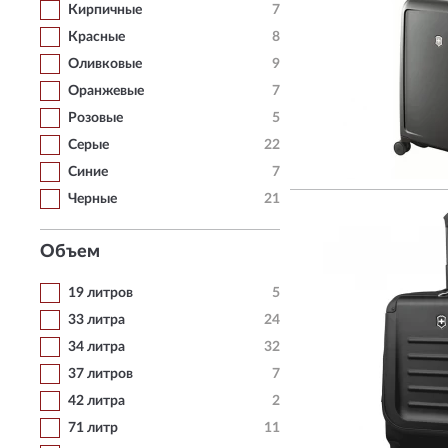
Кирпичные
7
Красные
8
Оливковые
9
Оранжевые
7
Розовые
5
Серые
22
Синие
7
Черные
21
Объем
19 литров
5
33 литра
24
34 литра
32
37 литров
7
42 литра
2
71 литр
11