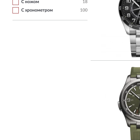
С ножом
18
С хронометром
100