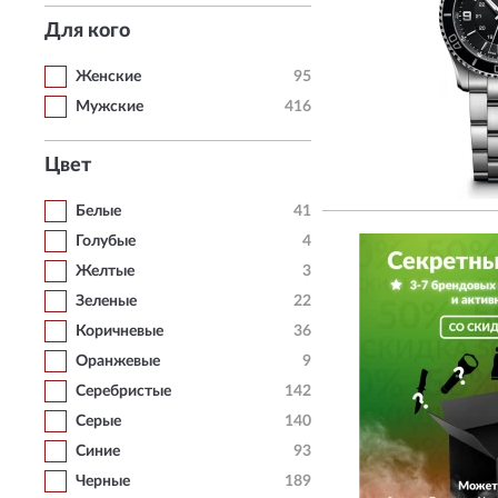
Для кого
Женские
95
Мужские
416
Цвет
Белые
41
Голубые
4
Желтые
3
Зеленые
22
Коричневые
36
Оранжевые
9
Серебристые
142
Серые
140
Синие
93
Черные
189