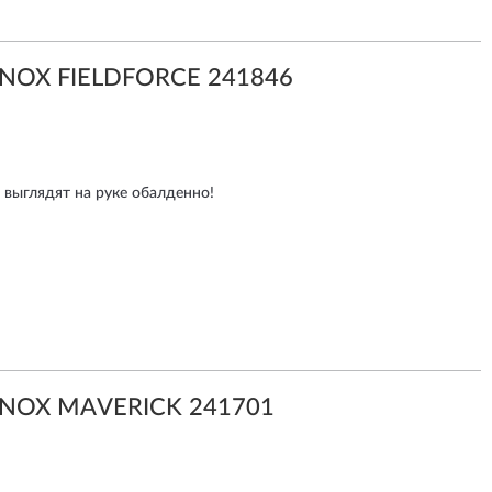
INOX FIELDFORCE 241846
 выглядят на руке обалденно!
INOX MAVERICK 241701