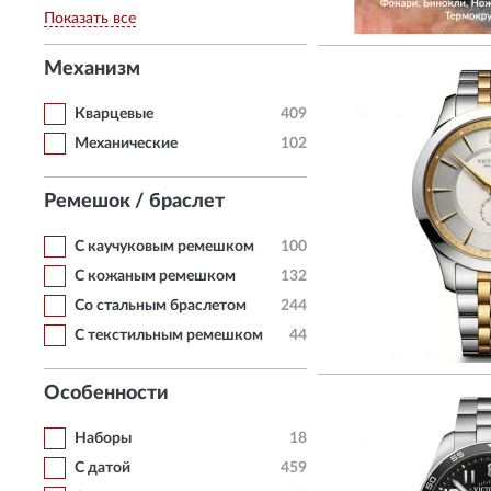
Показать все
Механизм
Кварцевые
409
Механические
102
Ремешок / браслет
С каучуковым ремешком
100
С кожаным ремешком
132
Со стальным браслетом
244
С текстильным ремешком
44
Особенности
Наборы
18
С датой
459