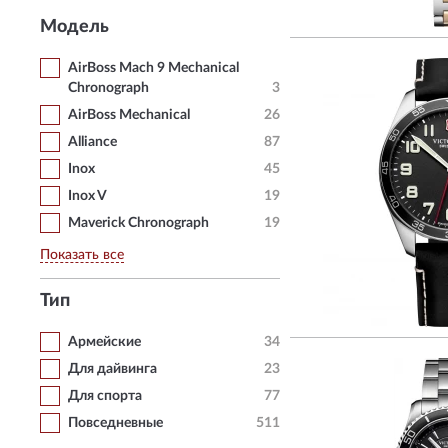
Модель
AirBoss Mach 9 Mechanical
Chronograph
3
AirBoss Mechanical
26
Alliance
87
Inox
45
Inox V
19
Maverick Chronograph
19
Показать все
Тип
Армейские
34
Для дайвинга
23
Для спорта
77
Повседневные
511