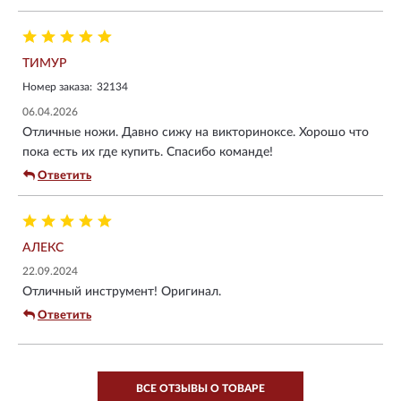
неё и заглядывалась на другие модели. Но решила себе не
изменять, взяла снова huntsman. В этом цвете получилось
выгоднее, и он смотрится даже привлекательнее, чем
ТИМУР
непрозрачный. Очень довольна, была без него как без рук.
Номер заказа:
32134
06.04.2026
Отличные ножи. Давно сижу на викториноксе. Хорошо что
пока есть их где купить. Спасибо команде!
Ответить
АЛЕКС
22.09.2024
Отличный инструмент! Оригинал.
Ответить
ВСЕ ОТЗЫВЫ О ТОВАРЕ