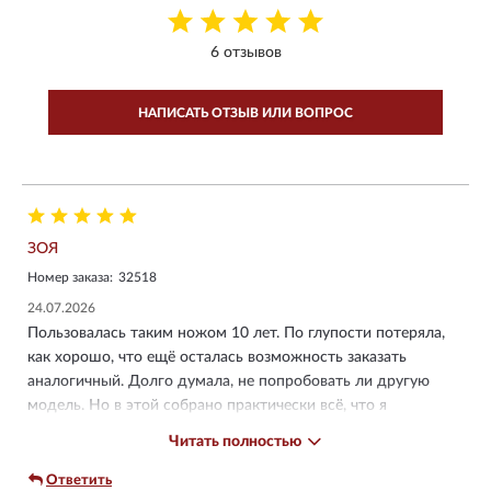
6 отзывов
НАПИСАТЬ ОТЗЫВ ИЛИ ВОПРОС
ЗОЯ
Номер заказа:
32518
24.07.2026
Пользовалась таким ножом 10 лет. По глупости потеряла,
как хорошо, что ещё осталась возможность заказать
аналогичный. Долго думала, не попробовать ли другую
модель. Но в этой собрано практически всё, что я
использую каждый день. Ножницы, пинцет, а для вылазок в
Читать полностью
лес - пила (привет любителям фильма "127 часов").
Единственное, чего не хватает - пилочка для ногтей, из-за
Ответить