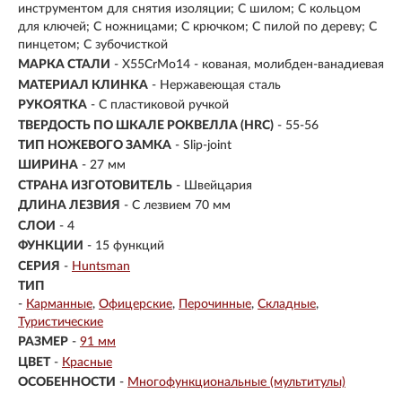
инструментом для снятия изоляции; С шилом; С кольцом
для ключей; С ножницами; С крючком; С пилой по дереву; С
пинцетом; С зубочисткой
МАРКА СТАЛИ
- X55CrMo14 - кованая, молибден-ванадиевая
МАТЕРИАЛ КЛИНКА
-
Нержавеющая сталь
РУКОЯТКА
- С пластиковой ручкой
ТВЕРДОСТЬ ПО ШКАЛЕ РОКВЕЛЛА (HRC)
- 55-56
ТИП НОЖЕВОГО ЗАМКА
- Slip-joint
ШИРИНА
- 27 мм
СТРАНА ИЗГОТОВИТЕЛЬ
- Швейцария
ДЛИНА ЛЕЗВИЯ
- С лезвием 70 мм
СЛОИ
- 4
ФУНКЦИИ
- 15 функций
СЕРИЯ
-
Huntsman
ТИП
-
Карманные
Офицерские
Перочинные
Складные
Туристические
РАЗМЕР
-
91 мм
ЦВЕТ
-
Красные
ОСОБЕННОСТИ
-
Многофункциональные (мультитулы)