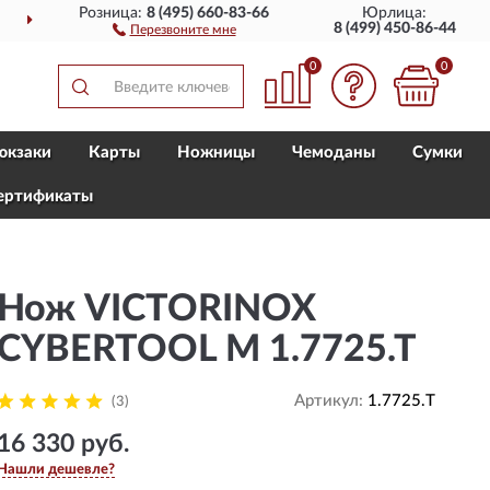
Розница:
8 (495) 660-83-66
Юрлица:
ПОЛНЫЙ
АССОРТИМЕ
8 (499) 450-86-44
Перезвоните мне
0
0
юкзаки
Карты
Ножницы
Чемоданы
Сумки
ертификаты
Нож VICTORINOX
CYBERTOOL M 1.7725.T
Артикул:
1.7725.T
(3)
16 330 руб.
Нашли дешевле?