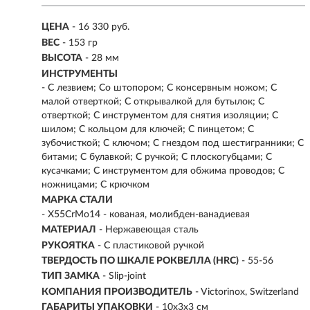
ЦЕНА
- 16 330 руб.
ВЕС
- 153 гр
ВЫСОТА
- 28 мм
ИНСТРУМЕНТЫ
- С лезвием; Со штопором; С консервным ножом; С
малой отверткой; С открывалкой для бутылок; С
отверткой; С инструментом для снятия изоляции; С
шилом; С кольцом для ключей; С пинцетом; С
зубочисткой; С ключом; С гнездом под шестигранники; С
битами; С булавкой; С ручкой; С плоскогубцами; С
кусачками; С инструментом для обжима проводов; С
ножницами; С крючком
МАРКА СТАЛИ
- X55CrMo14 - кованая, молибден-ванадиевая
МАТЕРИАЛ
- Нержавеющая сталь
РУКОЯТКА
- С пластиковой ручкой
ТВЕРДОСТЬ ПО ШКАЛЕ РОКВЕЛЛА (HRC)
- 55-56
ТИП ЗАМКА
- Slip-joint
КОМПАНИЯ ПРОИЗВОДИТЕЛЬ
- Victorinox, Switzerland
ГАБАРИТЫ УПАКОВКИ
- 10x3x3 см