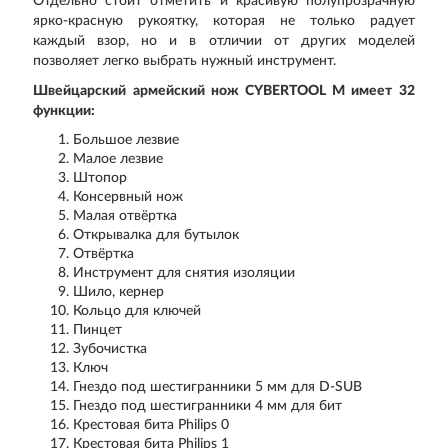
Отдельно стоит отметить и красивую полупрозрачную
ярко-красную рукоятку, которая не только радует
каждый взор, но и в отличии от других моделей
позволяет легко выбрать нужный инструмент.
Швейцарский армейский нож CYBERTOOL M имеет 32
функции:
Большое лезвие
Малое лезвие
Штопор
Консервный нож
Малая отвёртка
Открывалка для бутылок
Отвёртка
Инструмент для снятия изоляции
Шило, кернер
Кольцо для ключей
Пинцет
Зубочистка
Ключ
Гнездо под шестигранники 5 мм для D-SUB
Гнездо под шестигранники 4 мм для бит
Крестовая бита Philips 0
Крестовая бита Philips 1