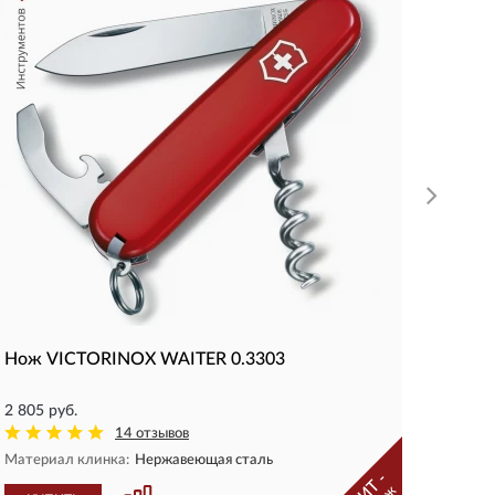
2.1201
2 479 р
КУП
Нож VICTORINOX WAITER 0.3303
2 805 руб.
14 отзывов
Материал клинка:
Нержавеющая сталь