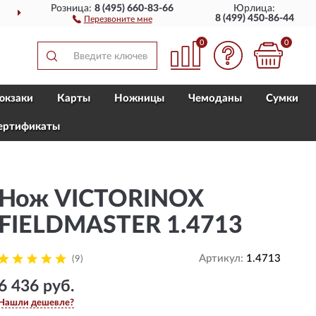
Розница:
8 (495) 660-83-66
Юрлица:
ПОЛНЫЙ
АССОРТИМЕНТ Б
8 (499) 450-86-44
Перезвоните мне
0
0
юкзаки
Карты
Ножницы
Чемоданы
Сумки
ертификаты
Нож VICTORINOX
FIELDMASTER 1.4713
Артикул:
1.4713
(9)
6 436 руб.
Нашли дешевле?