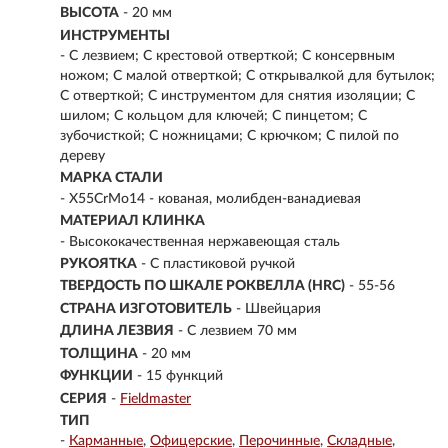
ВЫСОТА
- 20 мм
ИНСТРУМЕНТЫ
- С лезвием; С крестовой отверткой; С консервным
ножом; С малой отверткой; С открывалкой для бутылок;
С отверткой; С инструментом для снятия изоляции; С
шилом; С кольцом для ключей; С пинцетом; С
зубочисткой; С ножницами; С крючком; С пилой по
дереву
МАРКА СТАЛИ
- X55CrMo14 - кованая, молибден-ванадиевая
МАТЕРИАЛ КЛИНКА
-
Высококачественная нержавеющая сталь
РУКОЯТКА
- С пластиковой ручкой
ТВЕРДОСТЬ ПО ШКАЛЕ РОКВЕЛЛА (HRC)
- 55-56
СТРАНА ИЗГОТОВИТЕЛЬ
- Швейцария
ДЛИНА ЛЕЗВИЯ
- С лезвием 70 мм
ТОЛЩИНА
- 20 мм
ФУНКЦИИ
- 15 функций
СЕРИЯ
-
Fieldmaster
ТИП
-
Карманные
Офицерские
Перочинные
Складные