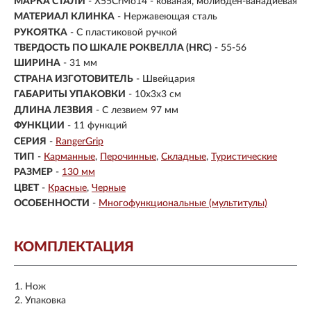
МАРКА СТАЛИ
- X55CrMo14 - кованая, молибден-ванадиевая
МАТЕРИАЛ КЛИНКА
-
Нержавеющая сталь
РУКОЯТКА
- С пластиковой ручкой
ТВЕРДОСТЬ ПО ШКАЛЕ РОКВЕЛЛА (HRC)
- 55-56
ШИРИНА
- 31 мм
СТРАНА ИЗГОТОВИТЕЛЬ
- Швейцария
ГАБАРИТЫ УПАКОВКИ
- 10x3x3 см
ДЛИНА ЛЕЗВИЯ
- С лезвием 97 мм
ФУНКЦИИ
- 11 функций
СЕРИЯ
-
RangerGrip
ТИП
-
Карманные
Перочинные
Складные
Туристические
РАЗМЕР
-
130 мм
ЦВЕТ
-
Красные
Черные
ОСОБЕННОСТИ
-
Многофункциональные (мультитулы)
КОМПЛЕКТАЦИЯ
Нож
Упаковка