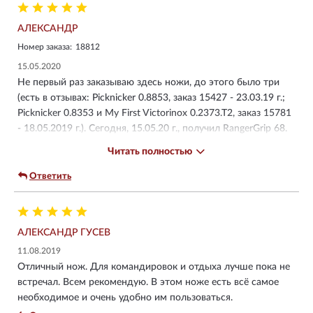
АЛЕКСАНДР
Номер заказа:
18812
15.05.2020
Не первый раз заказываю здесь ножи, до этого было три
(есть в отзывах: Picknicker 0.8853, заказ 15427 - 23.03.19 г.;
Picknicker 0.8353 и My First Victorinox 0.2373.T2, заказ 15781
- 18.05.2019 г.). Сегодня, 15.05.20 г., получил RangerGrip 68.
Последний полученный Picknicker устраивает полностью, но
Читать полностью
форма ножей 111 мм. давно не меняется, довольно
консервативна (хотя постоянство это неплохо). Захотелось
Ответить
сменить форм-фактор (внешний вид самого ножа, другая
форма лезвия, чуть покрупнее размер). В выборе не ошибся
- всё на высшем уровне: острота лезвия, подгонка
АЛЕКСАНДР ГУСЕВ
элементов, одним словом - качество. Спасибо магазину за
быструю доставку!
11.08.2019
Отличный нож. Для командировок и отдыха лучше пока не
встречал. Всем рекомендую. В этом ноже есть всё самое
необходимое и очень удобно им пользоваться.