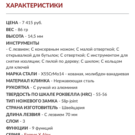
ХАРАКТЕРИСТИКИ
ЦЕНА
- 7 415 руб.
ВЕС
- 86 гр
ВЫСОТА
- 14,5 мм
ИНСТРУМЕНТЫ
- С лезвием; С консервным ножом; С малой отверткой; С
открывалкой для бутылок; С отверткой; С инструментом для
снятия изоляции; С пилой по дереву; С шилом; С кольцом
для ключей
МАРКА СТАЛИ
- X55CrMo14 - кованая, молибден-ванадиевая
МАТЕРИАЛ КЛИНКА
-
Нержавеющая сталь
РУКОЯТКА
- С ручкой из алюминия
ТВЕРДОСТЬ ПО ШКАЛЕ РОКВЕЛЛА (HRC)
- 55-56
ТИП НОЖЕВОГО ЗАМКА
- Slip-joint
СТРАНА ИЗГОТОВИТЕЛЬ
- Швейцария
ДЛИНА ЛЕЗВИЯ
- С лезвием 70 мм
СЛОИ
- 3
ФУНКЦИИ
- 9 функций