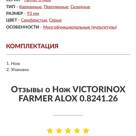
СЕРИЯ
-
Farmer X Alox
ТИП
-
Карманные
Перочинные
Складные
РАЗМЕР
-
93 мм
ЦВЕТ
-
Серебристые
Серые
ОСОБЕННОСТИ
-
Многофункциональные (мультитулы)
КОМПЛЕКТАЦИЯ
Нож
Упаковка
Отзывы о Нож VICTORINOX
FARMER ALOX 0.8241.26