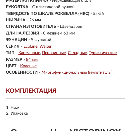
МАТЕРИАЛ КЛИНКА
-
Нержавеющая сталь
РУКОЯТКА
- С пластиковой ручкой
ТВЕРДОСТЬ ПО ШКАЛЕ РОКВЕЛЛА (HRC)
- 55-56
ШИРИНА
- 26 мм
СТРАНА ИЗГОТОВИТЕЛЬ
- Швейцария
ДЛИНА ЛЕЗВИЯ
- С лезвием 63 мм
ФУНКЦИИ
- 9 функций
СЕРИЯ
-
EcoLine
Waiter
ТИП
-
Карманные
Перочинные
Складные
Туристические
РАЗМЕР
-
84 мм
ЦВЕТ
-
Красные
ОСОБЕННОСТИ
-
Многофункциональные (мультитулы)
КОМПЛЕКТАЦИЯ
Нож
Упаковка