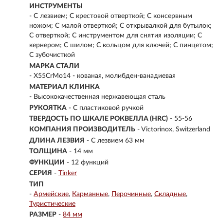
ИНСТРУМЕНТЫ
- С лезвием; С крестовой отверткой; С консервным
ножом; С малой отверткой; С открывалкой для бутылок;
С отверткой; С инструментом для снятия изоляции; С
кернером; С шилом; С кольцом для ключей; С пинцетом;
С зубочисткой
МАРКА СТАЛИ
- X55CrMo14 - кованая, молибден-ванадиевая
МАТЕРИАЛ КЛИНКА
-
Высококачественная нержавеющая сталь
РУКОЯТКА
- С пластиковой ручкой
ТВЕРДОСТЬ ПО ШКАЛЕ РОКВЕЛЛА (HRC)
- 55-56
КОМПАНИЯ ПРОИЗВОДИТЕЛЬ
- Victorinox, Switzerland
ДЛИНА ЛЕЗВИЯ
- С лезвием 63 мм
ТОЛЩИНА
- 14 мм
ФУНКЦИИ
- 12 функций
СЕРИЯ
-
Tinker
ТИП
-
Армейские
Карманные
Перочинные
Складные
Туристические
РАЗМЕР
-
84 мм