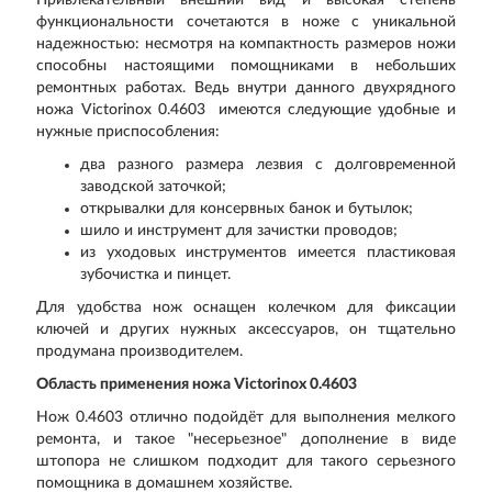
Привлекательный внешний вид и высокая степень
функциональности сочетаются в ноже с уникальной
надежностью: несмотря на компактность размеров ножи
способны настоящими помощниками в небольших
ремонтных работах. Ведь внутри данного двухрядного
ножа Victorinox 0.4603 имеются следующие удобные и
нужные приспособления:
два разного размера лезвия с долговременной
заводской заточкой;
открывалки для консервных банок и бутылок;
шило и инструмент для зачистки проводов;
из уходовых инструментов имеется пластиковая
зубочистка и пинцет.
Для удобства нож оснащен колечком для фиксации
ключей и других нужных аксессуаров, он тщательно
продумана производителем.
Область применения ножа Victorinox 0.4603
Нож 0.4603 отлично подойдёт для выполнения мелкого
ремонта, и такое "несерьезное" дополнение в виде
штопора не слишком подходит для такого серьезного
помощника в домашнем хозяйстве.