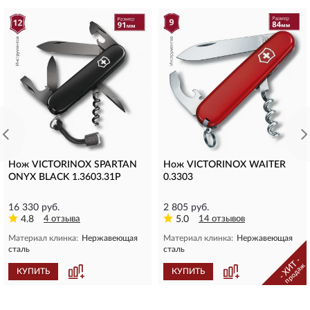
Нож VICTORINOX SPARTAN
Нож VICTORINOX WAITER
ONYX BLACK 1.3603.31P
0.3303
16 330 руб.
2 805 руб.
4.8
4 отзыва
5.0
14 отзывов
Материал клинка:
Нержавеющая
Материал клинка:
Нержавеющая
сталь
сталь
- ХИТ -
продаж
КУПИТЬ
КУПИТЬ