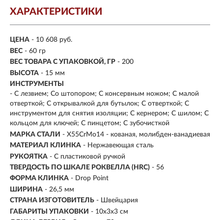
ХАРАКТЕРИСТИКИ
ЦЕНА
- 10 608 руб.
ВЕС
- 60 гр
ВЕС ТОВАРА С УПАКОВКОЙ, ГР
- 200
ВЫСОТА
- 15 мм
ИНСТРУМЕНТЫ
- С лезвием; Со штопором; С консервным ножом; С малой
отверткой; С открывалкой для бутылок; С отверткой; С
инструментом для снятия изоляции; С кернером; С шилом; С
кольцом для ключей; С пинцетом; С зубочисткой
МАРКА СТАЛИ
- X55CrMo14 - кованая, молибден-ванадиевая
МАТЕРИАЛ КЛИНКА
-
Нержавеющая сталь
РУКОЯТКА
- С пластиковой ручкой
ТВЕРДОСТЬ ПО ШКАЛЕ РОКВЕЛЛА (HRC)
- 56
ФОРМА КЛИНКА
- Drop Point
ШИРИНА
- 26,5 мм
СТРАНА ИЗГОТОВИТЕЛЬ
- Швейцария
ГАБАРИТЫ УПАКОВКИ
- 10x3x3 см