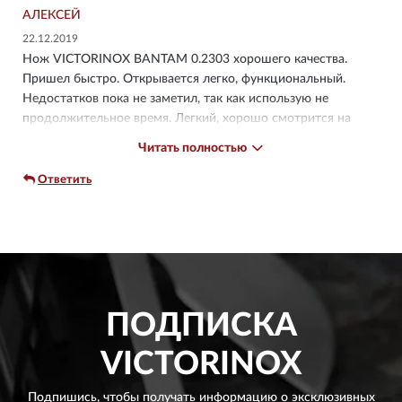
АЛЕКСЕЙ
22.12.2019
Нож VICTORINOX BANTAM 0.2303 хорошего качества.
Пришел быстро. Открывается легко, функциональный.
Недостатков пока не заметил, так как использую не
продолжительное время. Легкий, хорошо смотрится на
ключах. Лезвие ножа заточено хорошо. Комплектация:
Читать полностью
небольшая картонная упаковка (фирменная), сам нож и
инструкция. Товар соответствует описанию. Рекомендую
Ответить
для покупке.
ПОДПИСКА
VICTORINOX
Подпишись, чтобы получать информацию о эксклюзивных