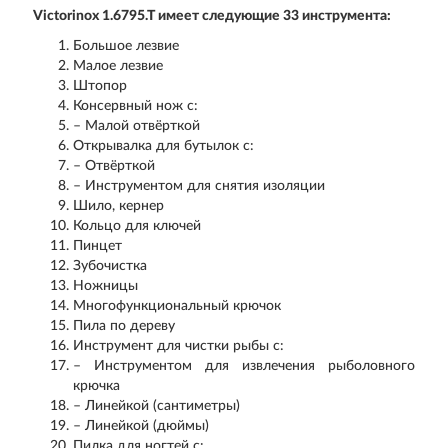
Victorinox 1.6795.T имеет следующие 33 инструмента:
Большое лезвие
Малое лезвие
Штопор
Консервный нож с:
– Малой отвёрткой
Открывалка для бутылок с:
– Отвёрткой
– Инструментом для снятия изоляции
Шило, кернер
Кольцо для ключей
Пинцет
Зубочистка
Ножницы
Многофункциональный крючок
Пила по дереву
Инструмент для чистки рыбы с:
– Инструментом для извлечения рыболовного
крючка
– Линейкой (сантиметры)
– Линейкой (дюймы)
Пилка для ногтей с: