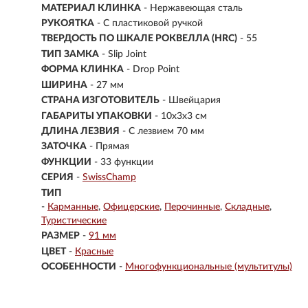
МАТЕРИАЛ КЛИНКА
-
Нержавеющая сталь
РУКОЯТКА
- С пластиковой ручкой
ТВЕРДОСТЬ ПО ШКАЛЕ РОКВЕЛЛА (HRC)
- 55
ТИП ЗАМКА
- Slip Joint
ФОРМА КЛИНКА
- Drop Point
ШИРИНА
- 27 мм
СТРАНА ИЗГОТОВИТЕЛЬ
- Швейцария
ГАБАРИТЫ УПАКОВКИ
- 10x3x3 см
ДЛИНА ЛЕЗВИЯ
- С лезвием 70 мм
ЗАТОЧКА
- Прямая
ФУНКЦИИ
- 33 функции
СЕРИЯ
-
SwissChamp
ТИП
-
Карманные
Офицерские
Перочинные
Складные
Туристические
РАЗМЕР
-
91 мм
ЦВЕТ
-
Красные
ОСОБЕННОСТИ
-
Многофункциональные (мультитулы)