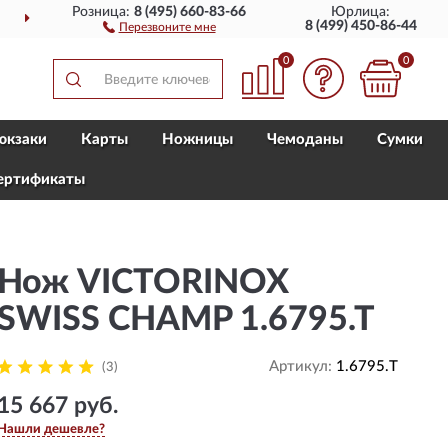
Розница:
8 (495) 660-83-66
Юрлица:
О ВСЕЙ РОССИИ
ПОЛ
8 (499) 450-86-44
Перезвоните мне
0
0
юкзаки
Карты
Ножницы
Чемоданы
Сумки
ертификаты
Нож VICTORINOX
SWISS CHAMP 1.6795.T
Артикул:
1.6795.T
(3)
15 667 руб.
Нашли дешевле?