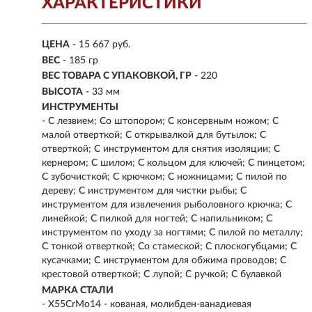
ХАРАКТЕРИСТИКИ
ЦЕНА
- 15 667 руб.
ВЕС
- 185 гр
ВЕС ТОВАРА С УПАКОВКОЙ, ГР
- 220
ВЫСОТА
- 33 мм
ИНСТРУМЕНТЫ
- С лезвием; Со штопором; С консервным ножом; С
малой отверткой; С открывалкой для бутылок; С
отверткой; С инструментом для снятия изоляции; С
кернером; С шилом; С кольцом для ключей; С пинцетом;
С зубочисткой; С крючком; С ножницами; С пилой по
дереву; С инструментом для чистки рыбы; С
инструментом для извлечения рыболовного крючка; С
линейкой; С пилкой для ногтей; С напильником; С
инструментом по уходу за ногтями; С пилой по металлу;
С тонкой отверткой; Со стамеской; С плоскогубцами; С
кусачками; С инструментом для обжима проводов; С
крестовой отверткой; С лупой; С ручкой; С булавкой
МАРКА СТАЛИ
- X55CrMo14 - кованая, молибден-ванадиевая