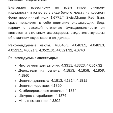
внешним воздействиям.
Благодаря известному во всем мире символу
надежности и качества в виде белого креста на красном
фоне перочинный нож 1.6795.T SwissChamp Red Trans
сразу привлечет к себе внимание окружающих. Ведь
наряду с высокой степенью функциональности он
является и стильным аксессуаром, свидетельствующем
об отличном вкусе своего владельца.
Рекомендуемые чехлы:
4.0545.3, 4.0481.1, 4.0481.3,
4.0521.1, 4.0521.3, 4.0521.31, 4.0521.32, 4.0740
Рекомендуемые аксессуары:
Инструмент для заточки: 4.3311, 4.3323, 4.0567.32
Держатели на ремень: 4.1853, 4.1858, 4.1859,
4.1860
Цепочки длинные: 4.1813, 4.1814, 4.1815
Цепочки короткие: 4.1820
Комбинированные цепочки: 4.1854
Шнурок с карабином: 4.1879
Масло смазочное: 4.3302