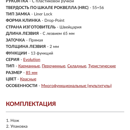
РУКОЯТКА
- С пластиковой ручкой
ТВЕРДОСТЬ ПО ШКАЛЕ РОКВЕЛЛА (HRC)
- 55=56
ТИП ЗАМКА
- Liner Lock
ФОРМА КЛИНКА
- Drop-Point
СТРАНА ИЗГОТОВИТЕЛЬ
- Швейцария
ДЛИНА ЛЕЗВИЯ
- С лезвием 65 мм
ЗАТОЧКА
- Прямая
ТОЛЩИНА ЛЕЗВИЯ
- 2 мм
ФУНКЦИИ
- 13 функций
СЕРИЯ
-
Evolution
ТИП
-
Карманные
Перочинные
Складные
Туристические
РАЗМЕР
-
85 мм
ЦВЕТ
-
Красные
ОСОБЕННОСТИ
-
Многофункциональные (мультитулы)
КОМПЛЕКТАЦИЯ
Нож
Упаковка