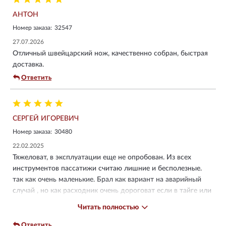
АНТОН
Номер заказа:
32547
27.07.2026
Отличный швейцарский нож, качественно собран, быстрая
доставка.
Ответить
CЕРГЕЙ ИГОРЕВИЧ
Номер заказа:
30480
22.02.2025
Тяжеловат, в эксплуатации еще не опробован. Из всех
инструментов пассатижи считаю лишние и бесполезные.
так как очень маленькие. Брал как вариант на аварийный
случай , но как расходник очень дороговат если в тайге или
в лесу ,на воде потеряется будет жалко. Был у меня
Читать полностью
Викторинокс с крестовой отверткой консервным, ножом,
открывашкой, пилой и напильником украли из авто разбив
Ответить