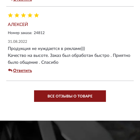
стекло, жалко было уж пилка там зубастая как и на этой
модели, помогала в лесу разбить каркас для шалаша,
спилить деревце для толщиной слеги 25 -30 мм березку
АЛЕКСЕЙ
или орешник на УРА . А так твердость по рокцеллу считаю
мягкой 55-56 лезвие ножа посадить на три минуты работы
Номер заказа:
24812
с деревом. Будут жалко потерять в лесу или на рыбалке
31.08.2022
цена высокая
Продукция не нуждается в рекламе)))
Качество на высоте. Заказ был обработан быстро . Приятно
было общение . Спасибо
Ответить
ВСЕ ОТЗЫВЫ О ТОВАРЕ