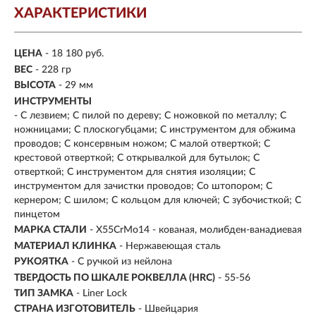
ХАРАКТЕРИСТИКИ
ЦЕНА
- 18 180 руб.
ВЕС
- 228 гр
ВЫСОТА
- 29 мм
ИНСТРУМЕНТЫ
- С лезвием; С пилой по дереву; С ножовкой по металлу; С
ножницами; С плоскогубцами; С инструментом для обжима
проводов; С консервным ножом; С малой отверткой; С
крестовой отверткой; С открывалкой для бутылок; С
отверткой; С инструментом для снятия изоляции; С
инструментом для зачистки проводов; Со штопором; С
кернером; С шилом; С кольцом для ключей; С зубочисткой; С
пинцетом
МАРКА СТАЛИ
- X55CrMo14 - кованая, молибден-ванадиевая
МАТЕРИАЛ КЛИНКА
-
Нержавеющая сталь
РУКОЯТКА
- С ручкой из нейлона
ТВЕРДОСТЬ ПО ШКАЛЕ РОКВЕЛЛА (HRC)
- 55-56
ТИП ЗАМКА
- Liner Lock
СТРАНА ИЗГОТОВИТЕЛЬ
- Швейцария