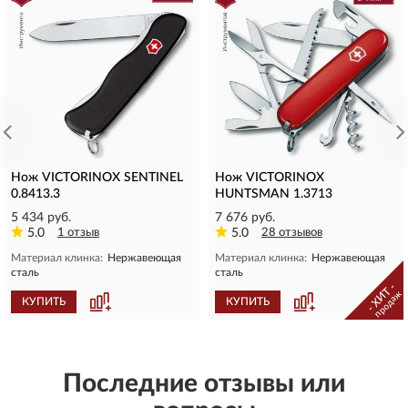
Нож VICTORINOX SENTINEL
Нож VICTORINOX
0.8413.3
HUNTSMAN 1.3713
5 434 руб.
7 676 руб.
5.0
1 отзыв
5.0
28 отзывов
Материал клинка:
Нержавеющая
Материал клинка:
Нержавеющая
сталь
сталь
- ХИТ -
продаж
КУПИТЬ
КУПИТЬ
Последние отзывы или