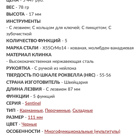
ЦЕНА
- 5 447 руб.
ВЕС
- 78 гр
ВЫСОТА
- 17 мм
ИНСТРУМЕНТЫ
- С лезвием; С кольцом для ключей; С пинцетом; С
зубочисткой
КОЛИЧЕСТВО ФУНКЦИЙ
- 5
МАРКА СТАЛИ
- X55CrMo14 - кованая, молибден-ванадиевая
МАТЕРИАЛ КЛИНКА
-
Высококачественная нержавеющая сталь
РУКОЯТКА
- С ручкой из нейлона
ТВЕРДОСТЬ ПО ШКАЛЕ РОКВЕЛЛА (HRC)
- 55-56
СТРАНА ИЗГОТОВИТЕЛЬ
- Швейцария
ДЛИНА ЛЕЗВИЯ
- С лезвием 87 мм
ФУНКЦИИ
- 5 функций
СЕРИЯ
-
Sentinel
ТИП
-
Карманные
Перочинные
Складные
РАЗМЕР
-
111 мм
ЦВЕТ
-
Черные
ОСОБЕННОСТИ
-
Многофункциональные (мультитулы)