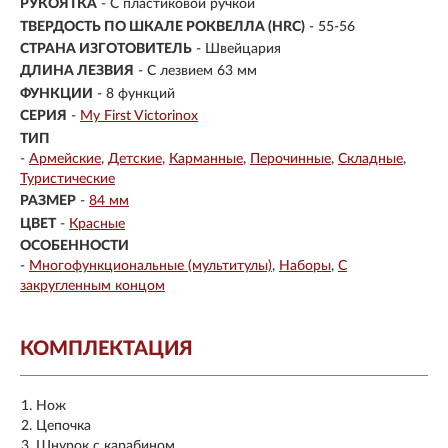
РУКОЯТКА
- С пластиковой ручкой
ТВЕРДОСТЬ ПО ШКАЛЕ РОКВЕЛЛА (HRC)
- 55-56
СТРАНА ИЗГОТОВИТЕЛЬ
- Швейцария
ДЛИНА ЛЕЗВИЯ
- С лезвием 63 мм
ФУНКЦИИ
- 8 функций
СЕРИЯ
-
My First Victorinox
ТИП
-
Армейские
Детские
Карманные
Перочинные
Складные
Туристические
РАЗМЕР
-
84 мм
ЦВЕТ
-
Красные
ОСОБЕННОСТИ
-
Многофункциональные (мультитулы)
Наборы
С
закругленным концом
КОМПЛЕКТАЦИЯ
Нож
Цепочка
Шнурок с карабином