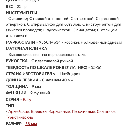
ЦЕНА
- 2 315 руб.
ВЕС
- 22 гр
ИНСТРУМЕНТЫ
- С лезвием; С пилкой для ногтей; С отверткой; С крестовой
отверткой; С открывалкой для бутылок; С инструментом для
зачистки проводов; С зубочисткой; С пинцетом; С кольцом
для ключей
МАРКА СТАЛИ
- X55CrMo14 - кованая, молибден-ванадиевая
МАТЕРИАЛ КЛИНКА
-
Высококачественная нержавеющая сталь
РУКОЯТКА
- С пластиковой ручкой
ТВЕРДОСТЬ ПО ШКАЛЕ РОКВЕЛЛА (HRC)
- 55-56
СТРАНА ИЗГОТОВИТЕЛЬ
- Швейцария
ДЛИНА ЛЕЗВИЯ
- С лезвием 40 мм
ТОЛЩИНА
- 9 мм
ФУНКЦИИ
- 9 функций
СЕРИЯ
-
Rally
ТИП
-
Армейские
Брелоки
Карманные
Перочинные
Складные
Туристические
РАЗМЕР
-
58 мм