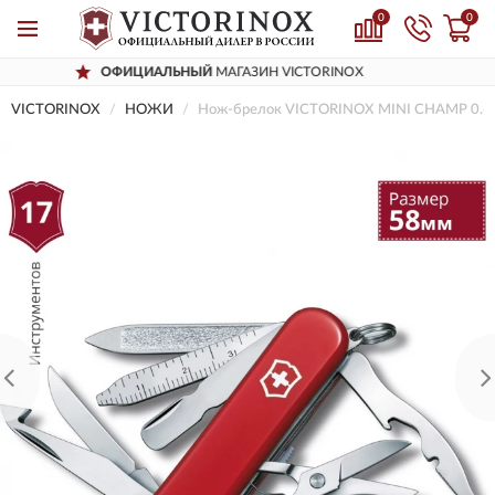
0
0
ЬНЫЙ
МАГАЗИН VICTORINOX
ДОСТАВ
VICTORINOX
НОЖИ
Нож-брелок VICTORINOX MINI CHAMP 0.6