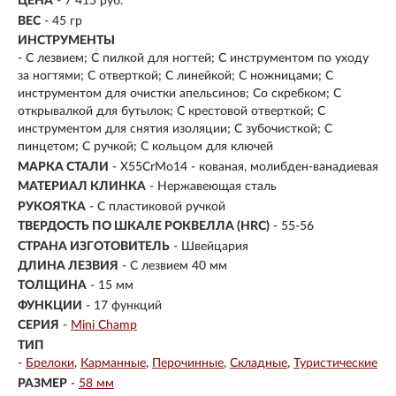
ЦЕНА
- 7 415 руб.
ВЕС
- 45 гр
ИНСТРУМЕНТЫ
- С лезвием; С пилкой для ногтей; С инструментом по уходу
за ногтями; С отверткой; С линейкой; С ножницами; С
инструментом для очистки апельсинов; Со скребком; С
открывалкой для бутылок; С крестовой отверткой; С
инструментом для снятия изоляции; С зубочисткой; С
пинцетом; С ручкой; С кольцом для ключей
МАРКА СТАЛИ
- X55CrMo14 - кованая, молибден-ванадиевая
МАТЕРИАЛ КЛИНКА
-
Нержавеющая сталь
РУКОЯТКА
- С пластиковой ручкой
ТВЕРДОСТЬ ПО ШКАЛЕ РОКВЕЛЛА (HRC)
- 55-56
СТРАНА ИЗГОТОВИТЕЛЬ
- Швейцария
ДЛИНА ЛЕЗВИЯ
- С лезвием 40 мм
ТОЛЩИНА
- 15 мм
ФУНКЦИИ
- 17 функций
СЕРИЯ
-
Mini Champ
ТИП
-
Брелоки
Карманные
Перочинные
Складные
Туристические
РАЗМЕР
-
58 мм