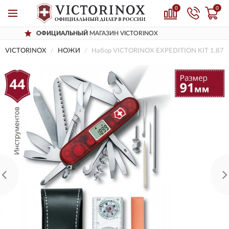
0
0
ИЦИАЛЬНЫЙ
МАГАЗИН VICTORINOX
Д
VICTORINOX
НОЖИ
Набор VICTORINOX EXPEDITION KIT 1.874