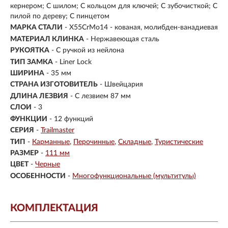
кернером; С шилом; С кольцом для ключей; С зубочисткой; С
пилой по дереву; С пинцетом
МАРКА СТАЛИ
- X55CrMo14 - кованая, молибден-ванадиевая
МАТЕРИАЛ КЛИНКА
-
Нержавеющая сталь
РУКОЯТКА
- С ручкой из нейлона
ТИП ЗАМКА
- Liner Lock
ШИРИНА
- 35 мм
СТРАНА ИЗГОТОВИТЕЛЬ
- Швейцария
ДЛИНА ЛЕЗВИЯ
- С лезвием 87 мм
СЛОИ
- 3
ФУНКЦИИ
- 12 функций
СЕРИЯ
-
Trailmaster
ТИП
-
Карманные
Перочинные
Складные
Туристические
РАЗМЕР
-
111 мм
ЦВЕТ
-
Черные
ОСОБЕННОСТИ
-
Многофункциональные (мультитулы)
КОМПЛЕКТАЦИЯ