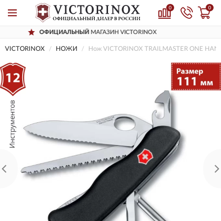
0
0
ЫЙ
МАГАЗИН VICTORINOX
ДОСТАВИМ
П
VICTORINOX
НОЖИ
Нож VICTORINOX TRAILMASTER ONE HAN